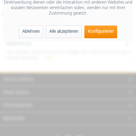
€ 14.299,00
Direktwerbung dienen oder die Interaktion mit anderen Websites und
sozialen Netzwerken vereinfachen sollen, werden nur mit Ihrer
inkl. MwSt.
Zustimmung gesetzt.
Merken
Teilen
Finanzierung
Artikel-Nr.:
NTT1D1EU03
Ablehnen
Alle akzeptieren
Konfigurieren
Beschreibung
Das ultimativ urbane Fahren Der Piaggio MP3 530 Exclusive ist ganz
einfach das Beste,...
mehr
Service Hotline
Shop Service
Informationen
Newsletter