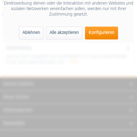
€ 18.555,00
Direktwerbung dienen oder die Interaktion mit anderen Websites und
sozialen Netzwerken vereinfachen sollen, werden nur mit Ihrer
inkl. MwSt.
Zustimmung gesetzt.
Merken
Teilen
Finanzierung
E-Förderung
Ablehnen
Alle akzeptieren
Konfigurieren
Artikel-Nr.:
00-08763
Beschreibung
Die für 2025 komplett neu entwickelte DS ist das neueste Modell
in der Dual-Sport-Baureihe von...
mehr
Service Hotline
Shop Service
Informationen
Newsletter