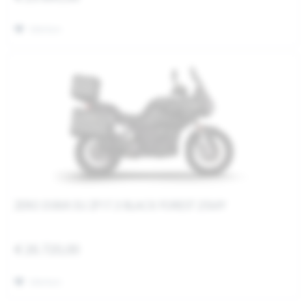
Merken
ZERO DSR/X EU ZF17.3 BLACK FOREST 25MY
€ 26.720,00
Merken