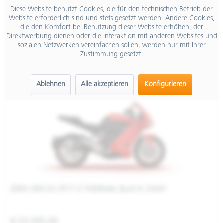
ZERO SR/S EU ZF17.3 ORBIT-SUN 25MY
Diese Website benutzt Cookies, die für den technischen Betrieb der
Website erforderlich sind und stets gesetzt werden. Andere Cookies,
die den Komfort bei Benutzung dieser Website erhöhen, der
Direktwerbung dienen oder die Interaktion mit anderen Websites und
€ 23.595,00
sozialen Netzwerken vereinfachen sollen, werden nur mit Ihrer
Zustimmung gesetzt.
Merken
Ablehnen
Alle akzeptieren
Konfigurieren
ZERO SR/S EU ZF17.3 THERMAL BLACK 25MY
€ 23.595,00