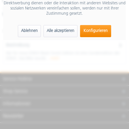
€ 26.720,00
Direktwerbung dienen oder die Interaktion mit anderen Websites und
sozialen Netzwerken vereinfachen sollen, werden nur mit Ihrer
inkl. MwSt.
Zustimmung gesetzt.
Merken
Teilen
Finanzierung
E-Förderung
Ablehnen
Alle akzeptieren
Konfigurieren
Artikel-Nr.:
00-08768
Beschreibung
Die für neue DSR/X Black Forest Edition ist eine Sonderedition der
DSR/X. Das Bike wurde...
mehr
Service Hotline
Shop Service
Informationen
Newsletter