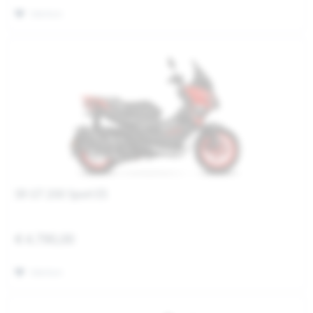
Merken
SR GT 200 Sport E5
€ 4.790,00
Merken