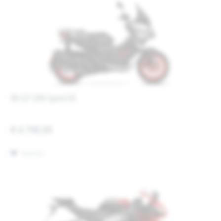
SR GT 200 Sport E5
€ 4.790,00
Merken