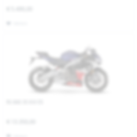
€ 5.490,00
Merken
RS 660 35 KW E5
€ 13.350,00
Merken