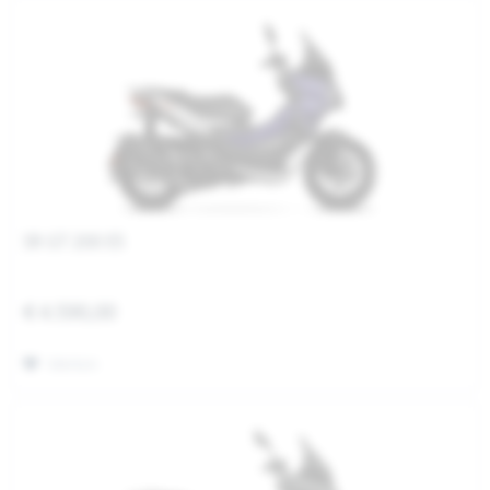
SR GT 200 E5
€ 4.590,00
Merken