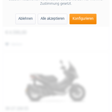
Zustimmung gesetzt.
SR GT 200 E5
Ablehnen
Alle akzeptieren
Konfigurieren
€ 4.590,00
Merken
SR GT 200 E5