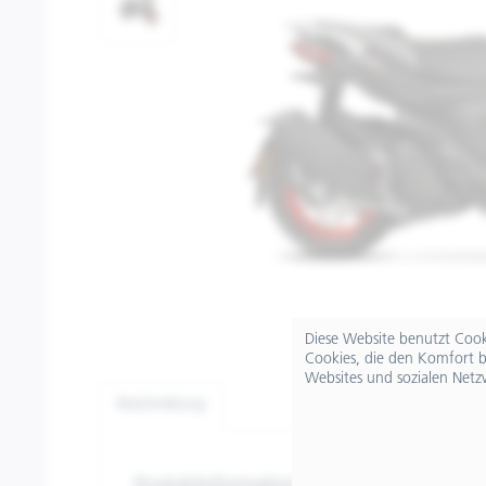
Diese Website benutzt Cooki
Cookies, die den Komfort b
Websites und sozialen Netz
Beschreibung