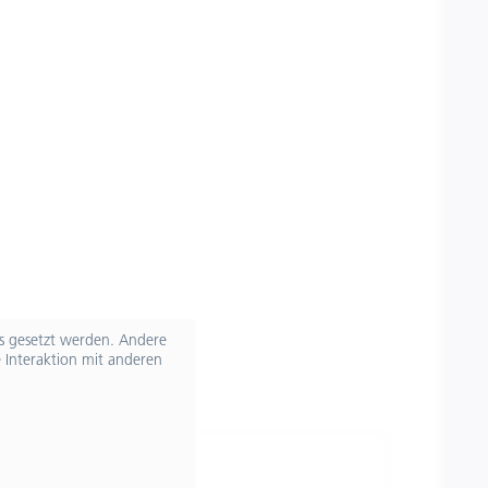
ts gesetzt werden. Andere
 Interaktion mit anderen