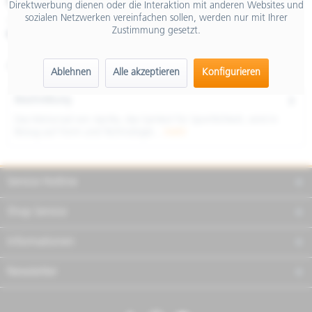
€ 5.490,00
Direktwerbung dienen oder die Interaktion mit anderen Websites und
sozialen Netzwerken vereinfachen sollen, werden nur mit Ihrer
inkl. MwSt.
Zustimmung gesetzt.
Merken
Teilen
Finanzierung
Artikel-Nr.:
AP6112900EBM01
Ablehnen
Alle akzeptieren
Konfigurieren
Beschreibung
Das Motorrad von Aprilia, das Symbol für Sportlichkeit, wird in
Bezug auf Form und Technologie...
mehr
Service Hotline
Shop Service
Informationen
Newsletter