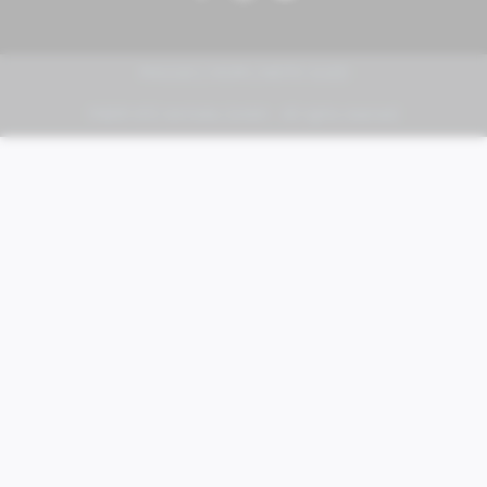
PIAGGIO | VESPA | MOTO GUZZI
FABER KFZ-Vertriebs GmbH - All rights reserved