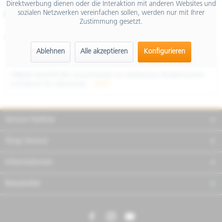
Direktwerbung dienen oder die Interaktion mit anderen Websites und
inkl. MwSt.
sozialen Netzwerken vereinfachen sollen, werden nur mit Ihrer
Merken
Teilen
Finanzierung
Zustimmung gesetzt.
Artikel-Nr.:
NSSBND7U01
Ablehnen
Alle akzeptieren
Konfigurieren
Beschreibung
URBAN ADVENTURE Unaufhaltsam im städtischen Pendlerverkehr
und bereit für Abenteuer...
mehr
Service Hotline
Shop Service
Informationen
Newsletter