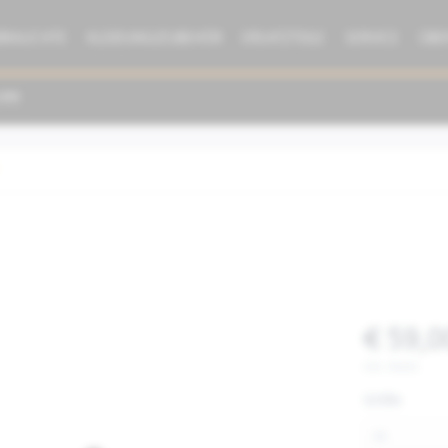
BRAUCHTE
KLEIDUNG/ZUBEHÖR
ERSATZTEILE
SERVICE
ÜBE
€ 59,0
inkl. MwSt.
Größe