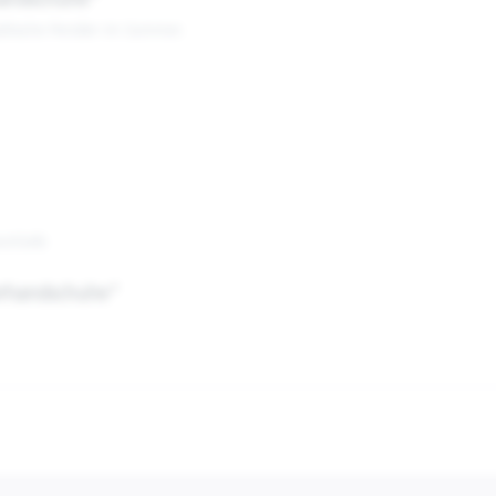
handschuhe"
dtische Pendler im Sommer.
rz/Gelb
erhandschuhe"