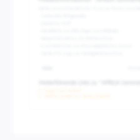
Produktinformationen "APRILIA Sommer
Aprilia Sommerhandschuhe. Für kurze Touren und stä
- Gestanztes Netzgewebe
- Elastischer Stoff
- Handfläche aus Mikrofaser und Wildleder
- Neoprenbündchen mit Klettverschluss
- Knöchelschützer aus thermoplastischem Gummi
- Aprilia PVC-Logo am Handgelenkverschluss
Farbe:
Schwa
Weiterführende Links zu "APRILIA Somm
Fragen zum Artikel?
Weitere Artikel von Aprilia Zubehör