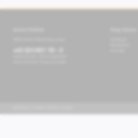
Service Hotline
Shop Service
Telefonische Beratung unter:
Feedback
Newsletter
+43 (0)1/491 59 - 0
Kontakt
während der Öffnungszeiten
Store Richard-Strauss-Straße
PIAGGIO | VESPA | MOTO GUZZI