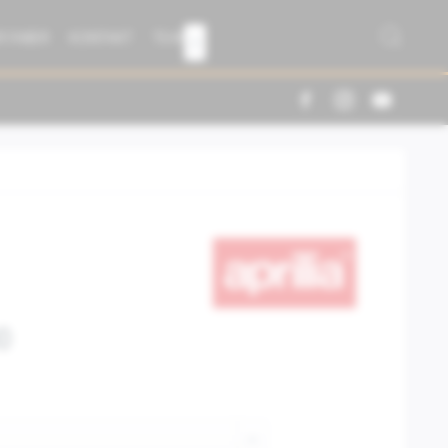
R FABER
KONTAKT
TEAM

0