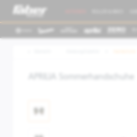
AKTIONEN
ROLLER & BIKES
GE
Übersicht
Kleidung/Zubehör
Handschuhe
APRILIA Sommerhandschuhe