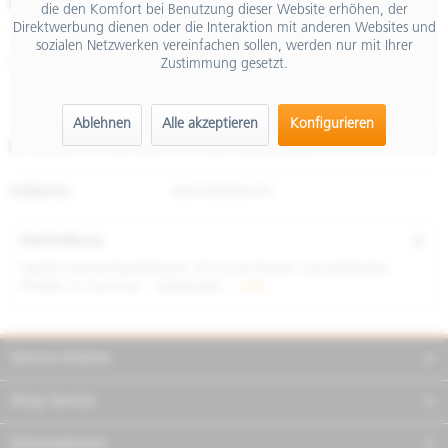
€ 59,00
die den Komfort bei Benutzung dieser Website erhöhen, der
Direktwerbung dienen oder die Interaktion mit anderen Websites und
inkl. MwSt.
sozialen Netzwerken vereinfachen sollen, werden nur mit Ihrer
Zustimmung gesetzt.
Größe
Ablehnen
Alle akzeptieren
Konfigurieren
Merken
Teilen
Finanzierung
Artikel-Nr.:
606760M06ATG
Beschreibung
Aprilia Sommerhandschuhe. Für kurze Touren und städtische
Pendler im Sommer. - Gestanztes...
mehr
Service Hotline
Shop Service
Informationen