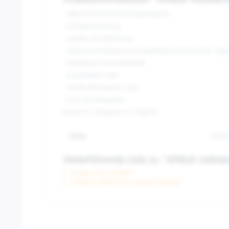
Produktinformationen "APRILIA Vollvisie
- Mikrometrisches Rückhaltesystem
- UV-Beschichtung
- System zur Belüftung
- Herausnehmbares und waschbares Innenfutter, hyp
- klappbare Sonnenblende
- kratzfestes Visier
- Aprilia-Rennsport-Logo
- ECE-Homologation
Gewicht 1450grms +/- 50grms
Farbe:
Schwar
Weiterführende Links zu "APRILIA Vollvi
Fragen zum Artikel?
Weitere Artikel von Aprilia Zubehör