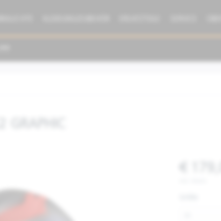
BRAUCHTE
KLEIDUNG/ZUBEHÖR
ERSATZTEILE
SERVICE
ÜBE
CE2 GRAPHIC
€ 179,
inkl. MwSt.
Größe