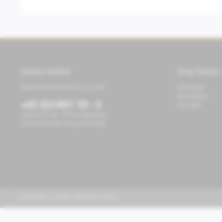
Service Hotline
Shop Service
Telefonische Beratung unter:
Feedback
Newsletter
+43 (0)1/491 59 - 0
Kontakt
während der Öffnungszeiten
Store Richard-Strauss-Straße
PIAGGIO | VESPA | MOTO GUZZI