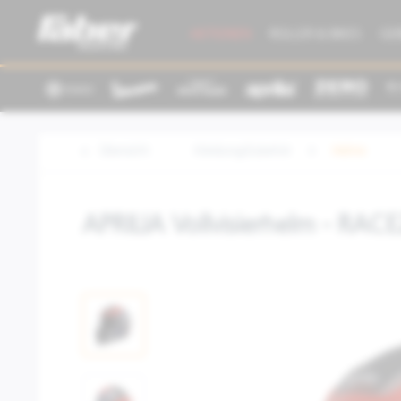
AKTIONEN
ROLLER & BIKES
GE
Übersicht
Kleidung/Zubehör
Helme
APRILIA Vollvisierhelm - RA