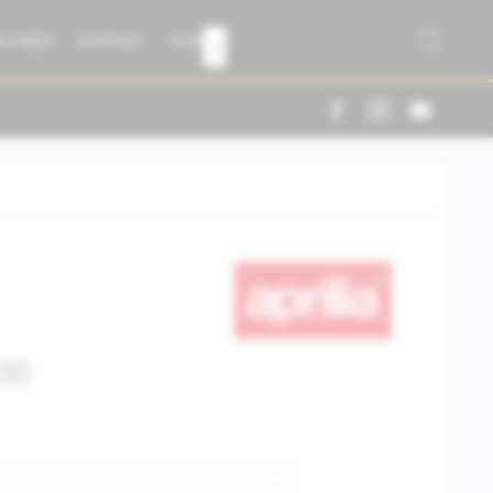
R FABER
KONTAKT
TEAM

00