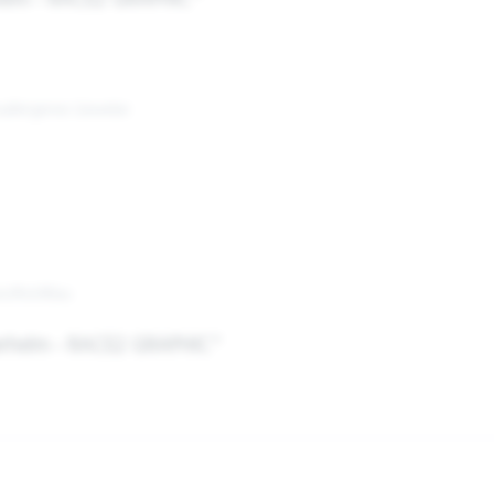
rhelm - RACE2 GRAPHIC"
oallergenes Gewebe
z/Rot/Blau
sierhelm - RACE2 GRAPHIC"