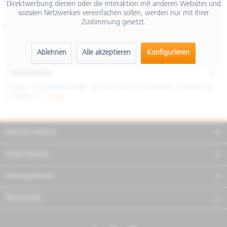
€ 4,90
Direktwerbung dienen oder die Interaktion mit anderen Websites und
sozialen Netzwerken vereinfachen sollen, werden nur mit Ihrer
inkl. MwSt.
Zustimmung gesetzt.
Merken
Teilen
Finanzierung
Artikel-Nr.:
607534M22
Ablehnen
Alle akzeptieren
Konfigurieren
Beschreibung
Dieser Schlüsselanhänger ist nicht nur ein Accessoire, sondern ein
Ausdruck...
mehr
Service Hotline
Shop Service
Informationen
Newsletter