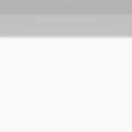
PIAGGIO | VESPA | MOTO GUZZI
FABER KFZ-Vertriebs GmbH - All rights reserved