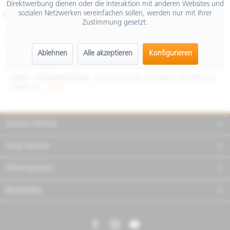
Direktwerbung dienen oder die Interaktion mit anderen Websites und
inkl. MwSt.
sozialen Netzwerken vereinfachen sollen, werden nur mit Ihrer
Merken
Teilen
Finanzierung
Zustimmung gesetzt.
Artikel-Nr.:
607535M22
Ablehnen
Alle akzeptieren
Konfigurieren
Beschreibung
Dieser Schlüsselanhänger ist nicht nur ein Accessoire, sondern ein
Ausdruck...
mehr
Service Hotline
Shop Service
Informationen
Newsletter