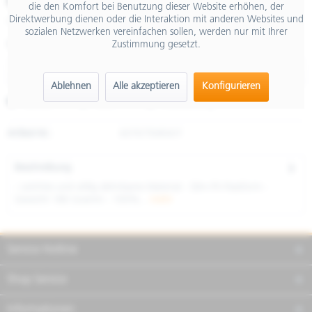
€ 48,00
die den Komfort bei Benutzung dieser Website erhöhen, der
Direktwerbung dienen oder die Interaktion mit anderen Websites und
inkl. MwSt.
sozialen Netzwerken vereinfachen sollen, werden nur mit Ihrer
Zustimmung gesetzt.
Größe
Ablehnen
Alle akzeptieren
Konfigurieren
Merken
Teilen
Finanzierung
Artikel-Nr.:
607675M04JY
Beschreibung
- Leichtes und völlig dehnbares Material - Slim-Fit-Passform -
Gewicht 180 Gramm - 100%...
mehr
Service Hotline
Shop Service
Informationen