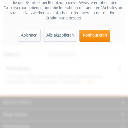
€ 35,00
die den Komfort bei Benutzung dieser Website erhöhen, der
Direktwerbung dienen oder die Interaktion mit anderen Websites und
inkl. MwSt.
sozialen Netzwerken vereinfachen sollen, werden nur mit Ihrer
Zustimmung gesetzt.
Größe
Ablehnen
Alle akzeptieren
Konfigurieren
Merken
Teilen
Finanzierung
Artikel-Nr.:
6076280M03R
Beschreibung
T-Shirt aus 100% Baumwolle. Normale Unisex-Passform.
Extragroßer Logodruck auf der Vorderseite;...
mehr
Service Hotline
Shop Service
Informationen