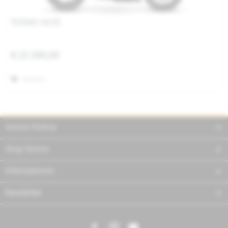
TUONO V4 E5
€ 22.590,00
Merken
Service Hotline
Shop Service
Informationen
Newsletter