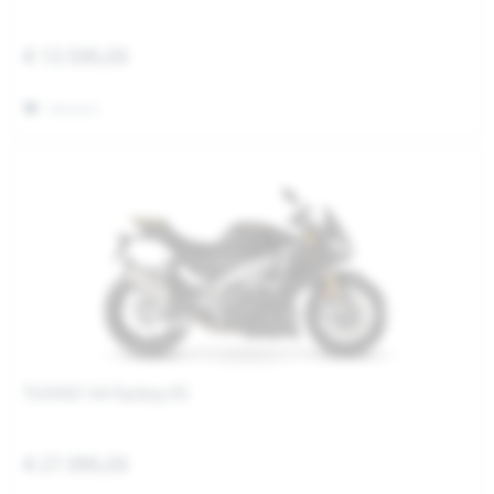
€ 13.590,00
Merken
TUONO V4 Factory E5
€ 27.990,00