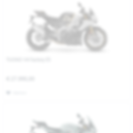
TUONO V4 Factory E5
€ 27.990,00
Merken