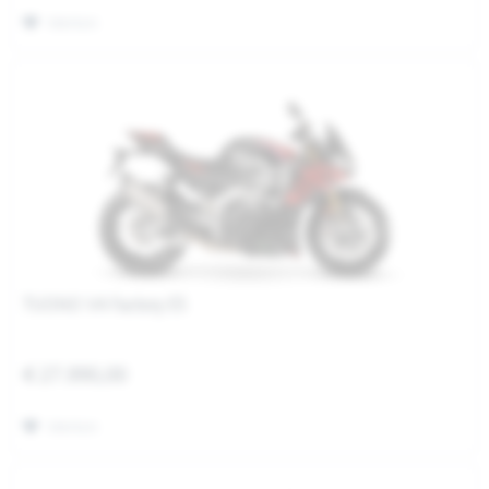
Merken
TUONO V4 Factory E5
€ 27.990,00
Merken