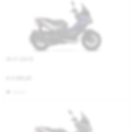
SR GT 200 E5
€ 4.590,00
Merken