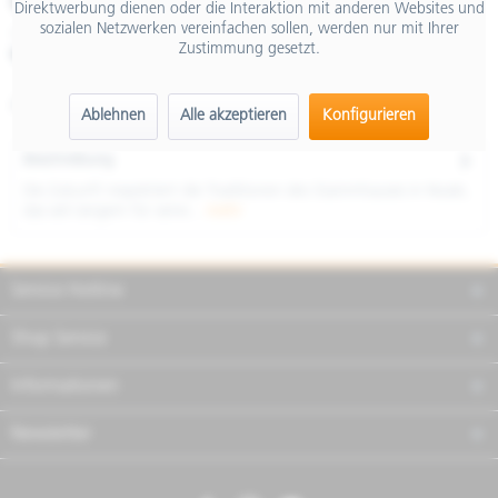
€ 13.350,00
Direktwerbung dienen oder die Interaktion mit anderen Websites und
sozialen Netzwerken vereinfachen sollen, werden nur mit Ihrer
inkl. MwSt.
Zustimmung gesetzt.
Merken
Teilen
Finanzierung
Artikel-Nr.:
AP6115206EBR06
Ablehnen
Alle akzeptieren
Konfigurieren
Beschreibung
Die Zukunft respektiert die Traditionen des Stammhauses in Noale,
das seit langem für seine...
mehr
Service Hotline
Shop Service
Informationen
Newsletter