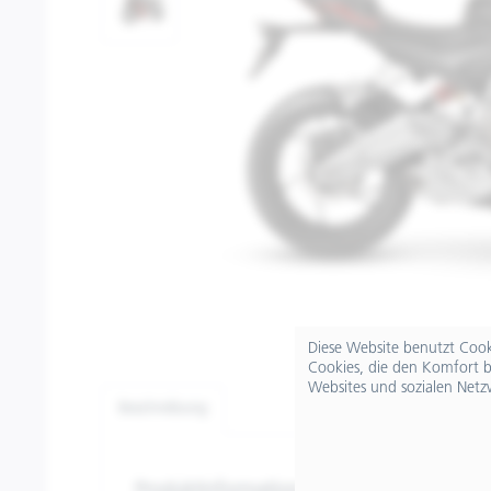
Diese Website benutzt Cooki
Cookies, die den Komfort b
Websites und sozialen Netz
Beschreibung