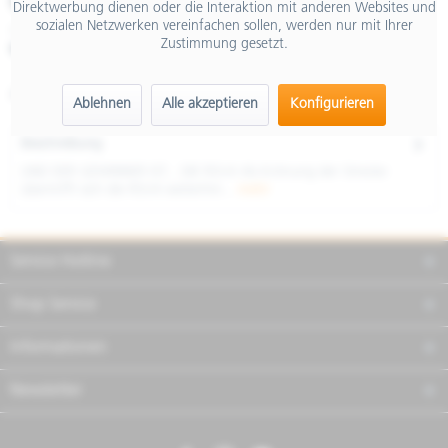
€ 26.990,00
Direktwerbung dienen oder die Interaktion mit anderen Websites und
sozialen Netzwerken vereinfachen sollen, werden nur mit Ihrer
inkl. MwSt.
Zustimmung gesetzt.
Merken
Teilen
Finanzierung
Artikel-Nr.:
AP6192200EBP03
Ablehnen
Alle akzeptieren
Konfigurieren
Beschreibung
UND DER GEWINNER IST... DIE RSV4 Als Krönung der Strecke
übertrifft sich die RSV4 weiterhin...
mehr
Service Hotline
Shop Service
Informationen
Newsletter