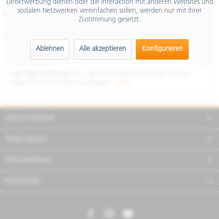
Direktwerbung dienen oder die Interaktion mit anderen Websites und
inkl. MwSt.
sozialen Netzwerken vereinfachen sollen, werden nur mit Ihrer
Merken
Teilen
Finanzierung
Zustimmung gesetzt.
Artikel-Nr.:
AP6192200EBM01
Ablehnen
Alle akzeptieren
Konfigurieren
Beschreibung
UND DER GEWINNER IST... DIE RSV4 Als Krönung der Strecke
übertrifft sich die RSV4 weiterhin...
mehr
Service Hotline
Shop Service
Informationen
Newsletter