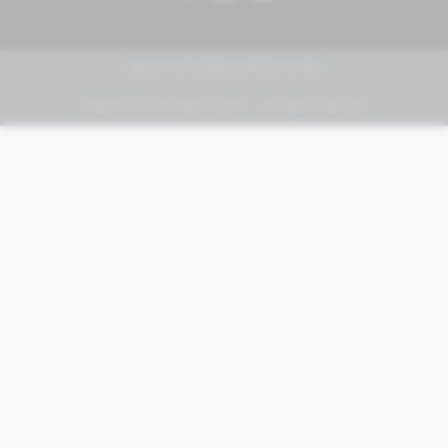
PIAGGIO | VESPA | MOTO GUZZI
FABER KFZ-Vertriebs GmbH - All rights reserved