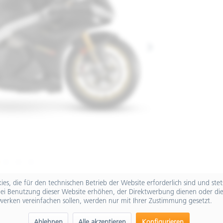
es, die für den technischen Betrieb der Website erforderlich sind und ste
ei Benutzung dieser Website erhöhen, der Direktwerbung dienen oder die
werken vereinfachen sollen, werden nur mit Ihrer Zustimmung gesetzt.
Ablehnen
Alle akzeptieren
Konfigurieren