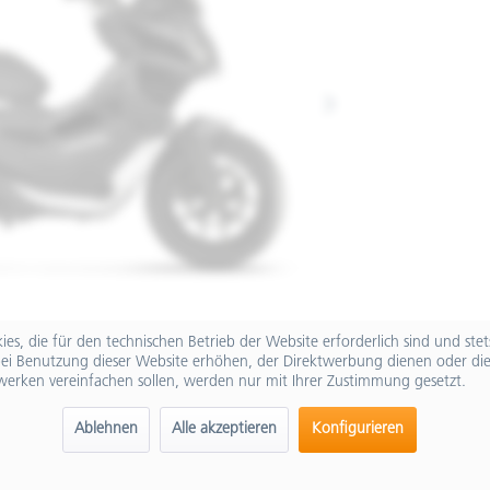
es, die für den technischen Betrieb der Website erforderlich sind und ste
ei Benutzung dieser Website erhöhen, der Direktwerbung dienen oder die
werken vereinfachen sollen, werden nur mit Ihrer Zustimmung gesetzt.
Ablehnen
Alle akzeptieren
Konfigurieren