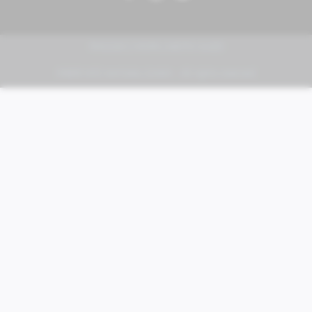
PIAGGIO | VESPA | MOTO GUZZI
FABER KFZ-Vertriebs GmbH - All rights reserved