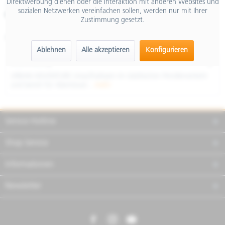
Direktwerbung dienen oder die Interaktion mit anderen Websites und
inkl. MwSt.
sozialen Netzwerken vereinfachen sollen, werden nur mit Ihrer
Merken
Teilen
Finanzierung
Zustimmung gesetzt.
Artikel-Nr.:
NSSBND7U01
Ablehnen
Alle akzeptieren
Konfigurieren
Beschreibung
URBAN ADVENTURE Unaufhaltsam im städtischen Pendlerverkehr
und bereit für Abenteuer...
mehr
Service Hotline
Shop Service
Informationen
Newsletter