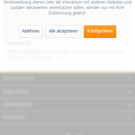
€ 4.790,00
Direktwerbung dienen oder die Interaktion mit anderen Websites und
sozialen Netzwerken vereinfachen sollen, werden nur mit Ihrer
inkl. MwSt.
Zustimmung gesetzt.
Merken
Teilen
Finanzierung
Artikel-Nr.:
NSSBGNCU02
Ablehnen
Alle akzeptieren
Konfigurieren
Beschreibung
URBAN ADVENTURE Unaufhaltsam im städtischen Pendlerverkehr
und bereit für Abenteuer...
mehr
Service Hotline
Shop Service
Informationen
Newsletter