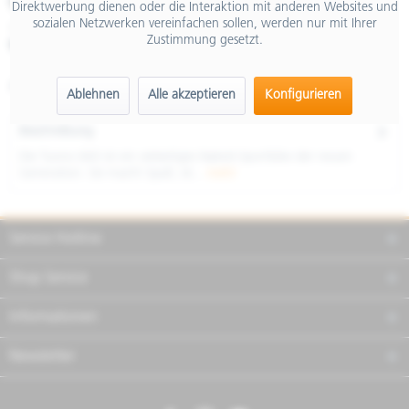
€ 12.590,00
Direktwerbung dienen oder die Interaktion mit anderen Websites und
sozialen Netzwerken vereinfachen sollen, werden nur mit Ihrer
inkl. MwSt.
Zustimmung gesetzt.
Merken
Teilen
Finanzierung
Artikel-Nr.:
AP6175200EBP05
Ablehnen
Alle akzeptieren
Konfigurieren
Beschreibung
Die Tuono 660 ist ein vielseitiges Naked-Sportbike der neuen
Generation. Sie macht Spaß, ist...
mehr
Service Hotline
Shop Service
Informationen
Newsletter