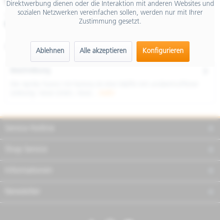
€ 27.990,00
Direktwerbung dienen oder die Interaktion mit anderen Websites und
sozialen Netzwerken vereinfachen sollen, werden nur mit Ihrer
inkl. MwSt.
Zustimmung gesetzt.
Merken
Teilen
Finanzierung
Artikel-Nr.:
AP6129900EBN02
Ablehnen
Alle akzeptieren
Konfigurieren
Beschreibung
Die Aprilia Tuono V4 Factory ist eine Waffe mit unübertroffener
Leistung: neue Linien, neue...
mehr
Service Hotline
Shop Service
Informationen
Newsletter