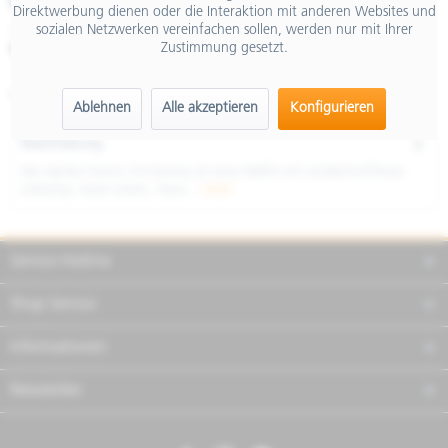
€ 27.990,00
Direktwerbung dienen oder die Interaktion mit anderen Websites und
sozialen Netzwerken vereinfachen sollen, werden nur mit Ihrer
inkl. MwSt.
Zustimmung gesetzt.
Merken
Teilen
Finanzierung
Artikel-Nr.:
AP6129900EBR05
Ablehnen
Alle akzeptieren
Konfigurieren
Beschreibung
Die Aprilia Tuono V4 Factory ist eine Waffe mit unübertroffener
Leistung: neue Linien, neue...
mehr
Service Hotline
Shop Service
Informationen
Newsletter