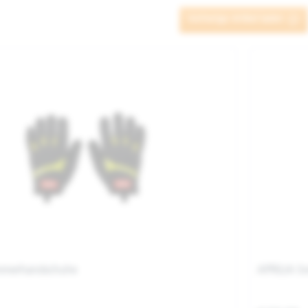
Vorherige Artikel laden
mmerhandschuhe
APRILIA 