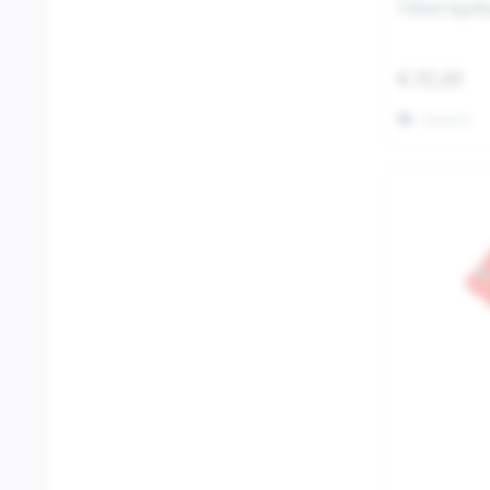
T-Shirt April
€ 35,00
Merken