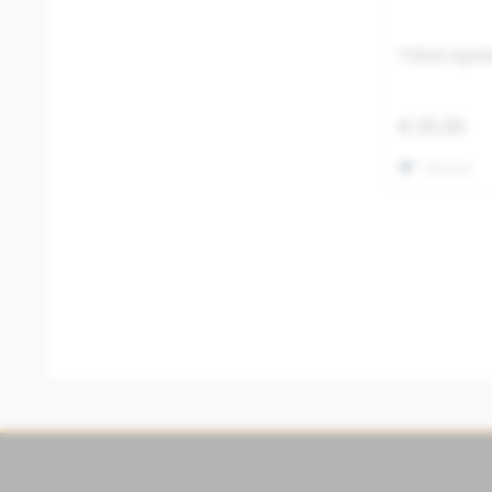
T-Shirt April
€ 35,00
Merken