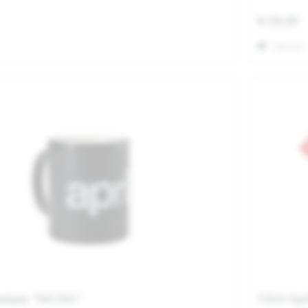
€ 59,00
Merken
feetasse "RACING"
T-Shirt Apr