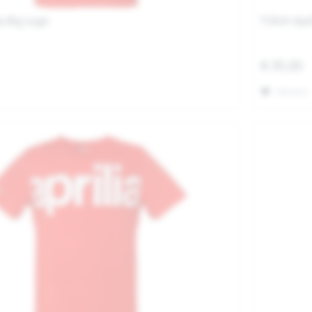
ia Big Logo
T-Shirt Apr
€ 35,00
Merken