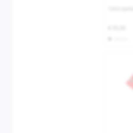
T-Shirt April
€ 35,00
Merken