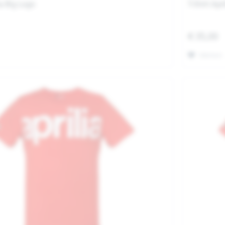
ia Big Logo
T-Shirt Apr
€ 35,00
Merken