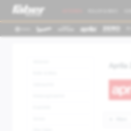
AKTIONEN
ROLLER & BIKES
GE
Aktionen
Aprilia
Roller & Bikes
Gebrauchte
Kleidung/Zubehör
Ersatzteile
Service
Filtern
Über Faber