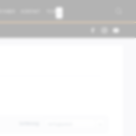
R FABER
KONTAKT
TEAM

Sortierung: