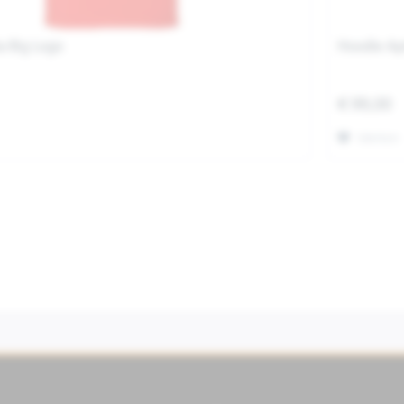
ia Big Logo
Hoodie Apr
€ 99,00
Merken